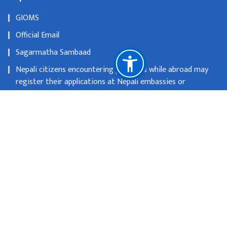
GIOMS
Official Email
Sagarmatha Sambaad
Nepali citizens encountering problems while abroad may
register their applications at Nepali embassies or
consulates
OLD WEBSITE
National Natural Resources and Fiscal Commission
Singhadurbar, Kathmandu
info@mofa.gov.np
977-1- 4200182/183/184/185