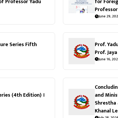
 of Professor Yadu
for Foreig
Professor
June 29, 20
ure Series Fifth
Prof. Yad
Prof. Jay
June 16, 202
Concludin
ries (4th Edition) ।
and Minis
Shrestha 
Khanal Le
July 28, 202