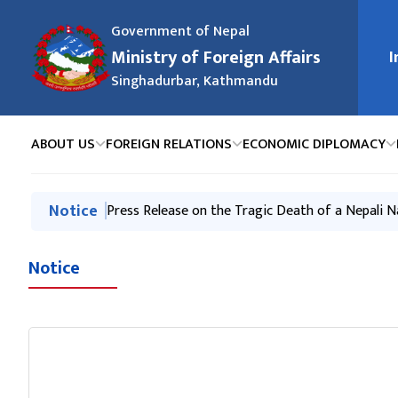
Government of Nepal
Ministry of Foreign Affairs
I
मुख्य न
Singhadurbar, Kathmandu
ABOUT US
FOREIGN RELATIONS
ECONOMIC DIPLOMACY
मुख्य नेभिगेसनमा जानुहोस्
Notice
Press Release-Nepali Climbers on Mt. Broad Pea
Press Release on the Tragic Death of a Nepali N
स्वत: प्रकाशन (Proactive Disclosure) २०८३ वैशाख - 
२०८३ असार महिनामा परराष्ट्र मन्त्रालय र अन्तर्गतका निकाय
Exchange of Congratulatory Messages between t
Notice