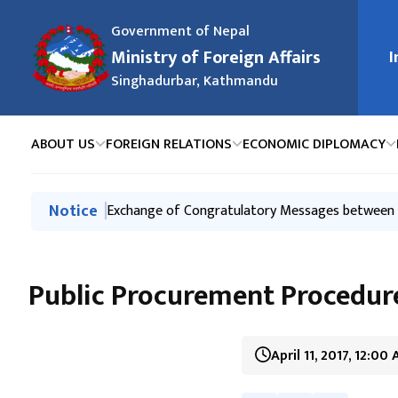
Government of Nepal
मुख्य न
Ministry of Foreign Affairs
I
Singhadurbar, Kathmandu
ABOUT US
FOREIGN RELATIONS
ECONOMIC DIPLOMACY
मुख्य नेभिगेसनमा जानुहोस्
Notice
Press Release-Nepali Climbers on Mt. Broad Pea
Press Release on the Tragic Death of a Nepali N
स्वत: प्रकाशन (Proactive Disclosure) २०८३ वैशाख - 
२०८३ असार महिनामा परराष्ट्र मन्त्रालय र अन्तर्गतका निकाय
Exchange of Congratulatory Messages between t
Public Procurement Procedure
April 11, 2017, 12:00