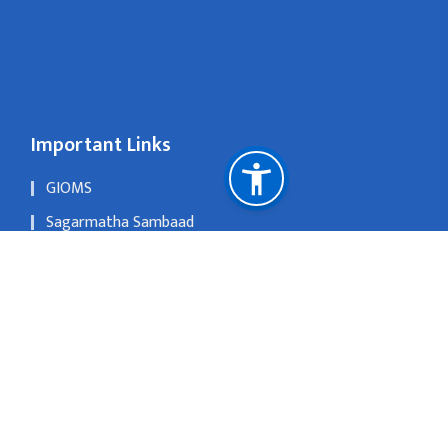
Important Links
GIOMS
Sagarmatha Sambaad
OLD WEBSITE
Singhadurbar,