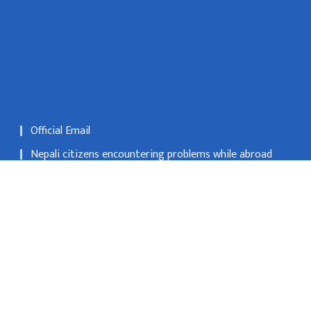
Official Email
Nepali citizens encountering problems while abroad
may register their applications at Nepali embassies or
consulates
National Natural Resources and Fiscal Commission
 Kathmandu
info@mofa.gov.np
977-1- 4200182/183/184/185