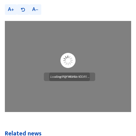
A
A
Loading PDF Worker CORS ...
Loading WEBGL 3D ...
Related news