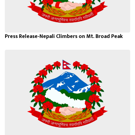
Press Release-Nepali Climbers on Mt. Broad Peak