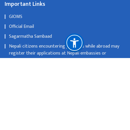
Important Links
GIOMS
Official Email
Sagarmatha Sambaad
Nepali citizens encountering problems while abroad may
register their applications at Nepali embassies or
consulates
OLD WEBSITE
National Natural Resources and Fiscal Commission
Singhadurbar, Kathmandu
info@mofa.gov.np
977-1- 4200182/183/184/185