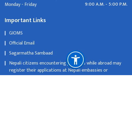
9:00 A.M. - 5:00 P.M.
Monday - Friday
Important Links
GIOMS
Official Email
Sagarmatha Sambaad
Nepali citizens encountering problems while abroad may
register their applications at Nepali embassies or
consulates
OLD WEBSITE
National Natural Resources and Fiscal Commission
Singhadurbar, Kathmandu
info@mofa.gov.np
977-1- 4200182/183/184/185