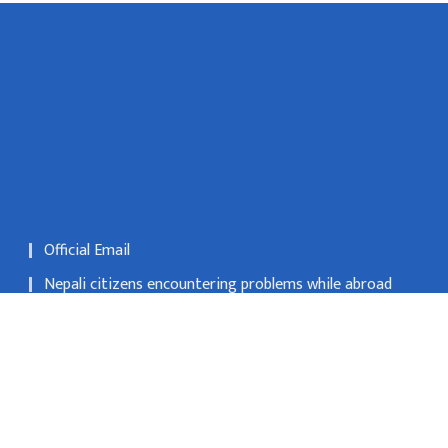
Official Email
Nepali citizens encountering problems while abroad
may register their applications at Nepali embassies or
consulates
National Natural Resources and Fiscal Commission